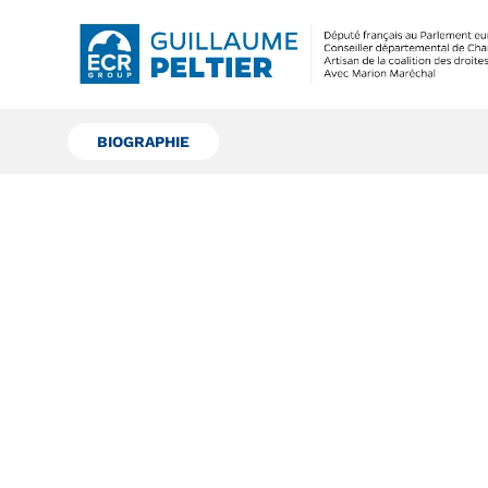
BIOGRAPHIE
22 JANVIER 2022
Sur le marché d
Zemmour, le sam
Actualités
,
Sur le terrain