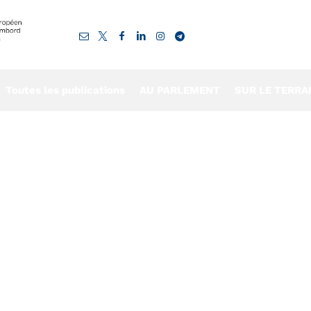
Toutes les publications
AU PARLEMENT
SUR LE TERRA
e Cannes avec Eric
edi 22 janvier 2022