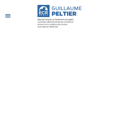
5 FÉVRIER 2021
[Vidéo – Replay]
Guillaume Peltier
invité du JT du 12/13
de France 3 Centre
Val de Loire
Actualités
,
Dans les médias