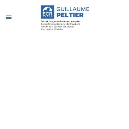
16 FÉVRIER 2022
Visite de
l’Assemblée
nationale avec des
adolescents de
Sologne le mercredi
16 février
Actualités
,
Sur le terrain