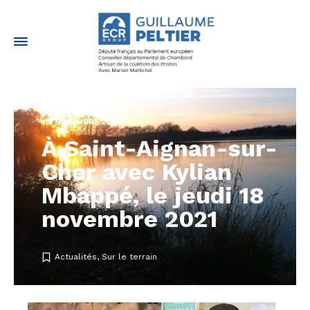
18 NOVEMBRE 2021
À Saint-Aignan-sur-
Cher avec Kylian
Mbappé, le jeudi 18
novembre 2021
Actualités
,
Sur le terrain