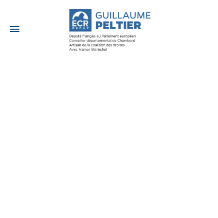
3 NOVEMBRE 2020
PROPOSITION DE
LOI : créer un
prélèvement sur les
bénéfices
supplémentaires
des GAFAM
Sur le terrain